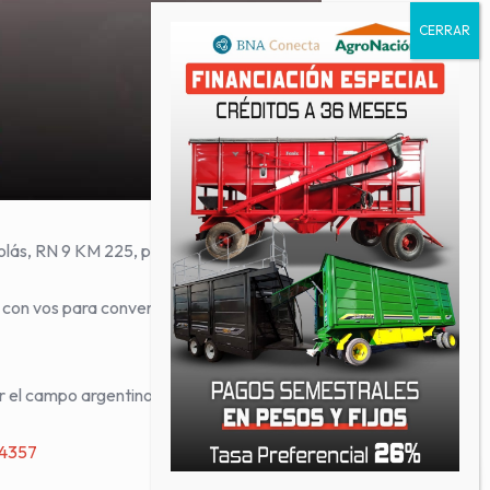
colás, RN 9 KM 225, provincia de Buenos Aires.
 con vos para conversar y presentarte grandes
r el campo argentino!
24357