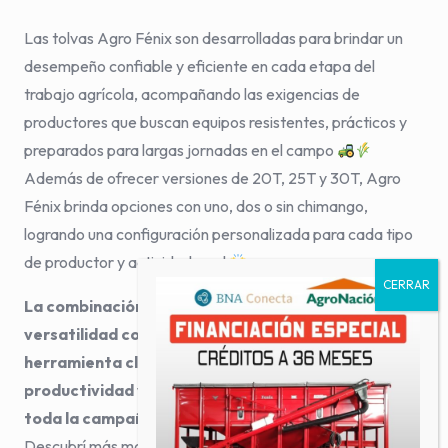
Las tolvas Agro Fénix son desarrolladas para brindar un
desempeño confiable y eficiente en cada etapa del
trabajo agrícola, acompañando las exigencias de
productores que buscan equipos resistentes, prácticos y
preparados para largas jornadas en el campo
Además de ofrecer versiones de 20T, 25T y 30T, Agro
Fénix brinda opciones con uno, dos o sin chimango,
logrando una configuración personalizada para cada tipo
de productor y actividad rural
La combinación entre capacidad, resistencia y
versatilidad convierte a estas tolvas en una
herramienta clave para mejorar tiempos,
productividad y continuidad de trabajo durante
toda la campaña
Descubrí más modelos en nuestras redes y página web.